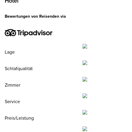
Hotel
Heißgetränke oder Fruchtsaft nach Wahl. Unsere Küche setzt
auf lokale Erzeuger, Frische und Qualität. Und nicht vergesse
Bewertungen von Reisenden via
Bis zu zwei Kinder unter 16 Jahren frühstücken gratis mit, we
ein Erwachsener ein Premier Inn Frühstück bucht.
Lage
Schlafqualität
Zimmer
Service
Preis/Leistung