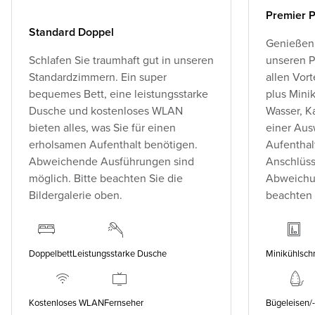
Premier P
Standard Doppel
Genießen 
Schlafen Sie traumhaft gut in unseren
unseren P
Standardzimmern. Ein super
allen Vor
bequemes Bett, eine leistungsstarke
plus Minik
Dusche und kostenloses WLAN
Wasser, K
bieten alles, was Sie für einen
einer Aus
erholsamen Aufenthalt benötigen.
Aufenthal
Abweichende Ausführungen sind
Anschlüss
möglich. Bitte beachten Sie die
Abweichun
Bildergalerie oben.
beachten 
Doppelbett
Leistungsstarke Dusche
Minikühlsch
Kostenloses WLAN
Fernseher
Bügeleisen/-