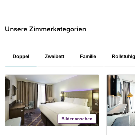
Unsere Zimmerkategorien
Doppel
Zweibett
Familie
Rollstuhl
Bilder ansehen