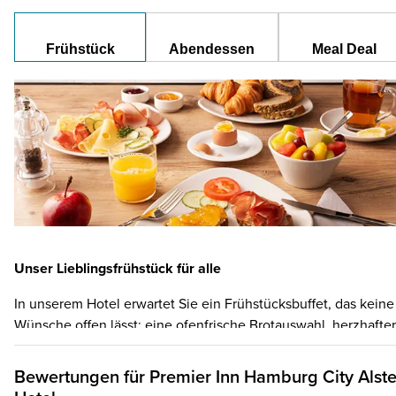
Frühstück
Abendessen
Meal Deal
Unser Lieblingsfrühstück für alle
In unserem Hotel erwartet Sie ein Frühstücksbuffet, das keine
Wünsche offen lässt: eine ofenfrische Brotauswahl, herzhafter
Aufschnitt und Käse, Müslis und Joghurt, frische Eier, gekocht
oder als Rührei, heiße Würstchen und Frühstücksspeck,
Bewertungen für
Premier Inn
Hamburg City Alste
knackiges Obst, vegane Alternativen und natürlich