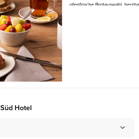
ofenfrische Brotauswahl, herzhaf
gekocht oder als Rührei, heiße
Alternativen und natürlich Heiß
lokale Erzeuger, Frische und Qua
Jahren frühstücken gratis mit, 
y Süd Hotel