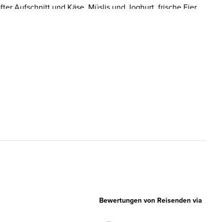
ter Aufschnitt und Käse, Müslis und Joghurt, frische Eier,
 Würstchen und Frühstücksspeck, knackiges Obst, vegane
getränke oder Fruchtsaft nach Wahl. Unsere Küche setzt auf
lität. Und nicht vergessen: Bis zu zwei Kinder unter 16
wenn ein Erwachsener ein Premier Inn Frühstück bucht.
Bewertungen von Reisenden via