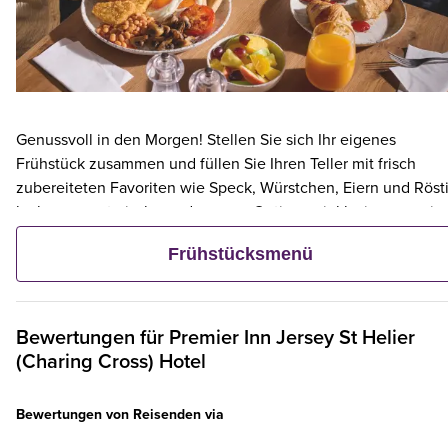
Genussvoll in den Morgen! Stellen Sie sich Ihr eigenes
Frühstück zusammen und füllen Sie Ihren Teller mit frisch
zubereiteten Favoriten wie Speck, Würstchen, Eiern und Rösti
leckere vegetarische und vegane Optionen inklusive – sowie
kontinentalen Köstlichkeiten wie Obst, Müsli und frischem
Frühstücksmenü
Gebäck. Und wenn ein Erwachsener ein Premier Inn-Frühstüc
bestellt, frühstücken bis zu zwei Kinder kostenlos mit.**
Bewertungen für
Premier Inn
Jersey St Helier
(Charing Cross) Hotel
Bewertungen von Reisenden via