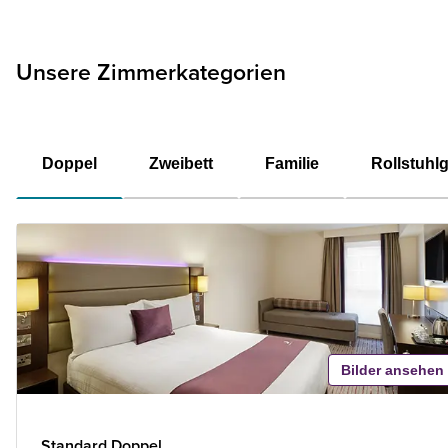
Unsere Zimmerkategorien
Doppel
Zweibett
Familie
Rollstuhl
Bilder ansehen
Standard Doppel