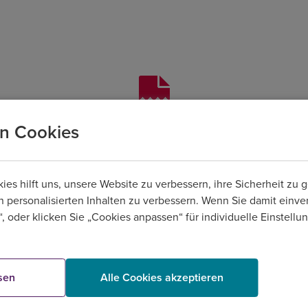
n Cookies
n, hier funktioniert etwas nicht richtig. Bitte versuchen Sie es 
er +49 (0) 69 244 330 431. Die Premier Inn Reservierungszentral
von Montag bis Freitag, 08:00 bis 19:00 Uhr besetzt.
s hilft uns, unsere Website zu verbessern, ihre Sicherheit zu g
n personalisierten Inhalten zu verbessern. Wenn Sie damit einver
, oder klicken Sie „Cookies anpassen“ für individuelle Einstell
Zurück zur Startseite
sen
Alle Cookies akzeptieren